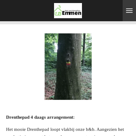
Ga
direct
naar
de
hoofdinhoud
Drenthepad 4 daags arrangement:
Het mooie Drenthepad loopt vlakbij onze b&b. Aangezien het