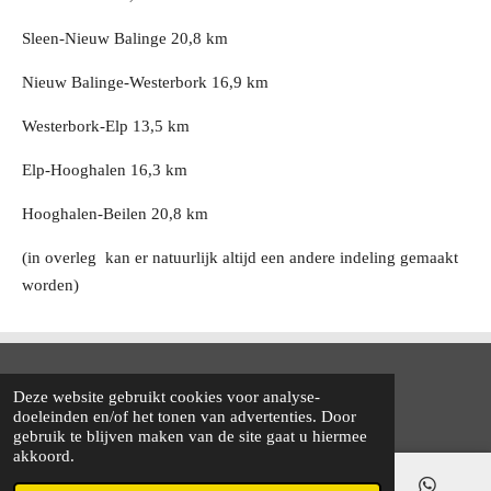
Sleen-Nieuw Balinge 20,8 km
Nieuw Balinge-Westerbork 16,9 km
Westerbork-Elp 13,5 km
Elp-Hooghalen 16,3 km
Hooghalen-Beilen 20,8 km
(in overleg kan er natuurlijk altijd een andere indeling gemaakt
worden)
© 2022 - 2026 www.emmenbedandbreakfast.nl
Deze website gebruikt cookies voor analyse-
Powered by
JouwWeb
doeleinden en/of het tonen van advertenties. Door
gebruik te blijven maken van de site gaat u hiermee
akkoord.